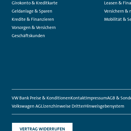
Navigation
Links:
Links:
Girokonto & Kreditkarte
Leasen & Fin
Geldanlage & Sparen
Versichern &
Kredite & Finanzieren
Mobilität & Se
Vorsorgen & Versichern
Geschäftskunden
Meta
Social
Navigation
Media
Network
VW Bank Preise & Konditionen
Kontakt
Impressum
AGB & Sond
Links
Volkswagen AG
Lizenzhinweise Dritter
Hinweisgebersystem
VERTRAG WIDERRUFEN