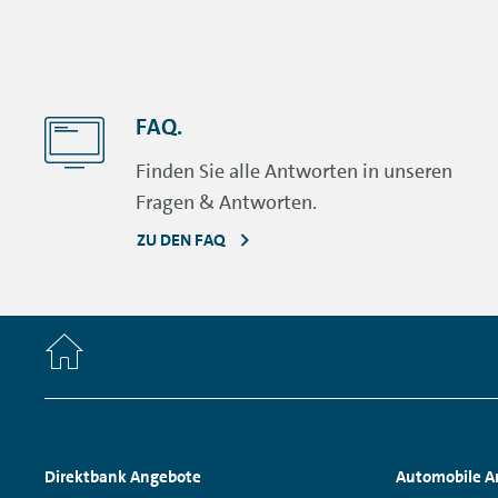
FAQ.
Finden Sie alle Antworten in unseren
Fragen & Antworten.
ZU DEN FAQ
Home
Footer
Direktbank Angebote
Automobile A