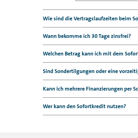
Wie sind die Vertragslaufzeiten beim So
Die Laufzeit kann während der Beantrag
Wann bekomme ich 30 Tage zinsfrei?
Monate und maximal 48 Monate. Dabei k
zurückzahlen.
Bei jedem Einkauf mit dem Sofortkredit 
Welchen Betrag kann ich mit dem Sofort
beim Händler anmelden können und soga
Der über den Sofortkredit zu finanzier
Sind Sondertilgungen oder eine vorzeit
Ja, das ist möglich. Möchten Sie den ko
Kann ich mehrere Finanzierungen per So
service@der-sofortkredit.de
. Wir rechn
für Ihre Überweisung mit.
Nein, jeder Kunde kann nur eine Finanzi
Wer kann den Sofortkredit nutzen?
vollständiger Rückzahlung Ihrer ersten
abschließen.
Der Sofortkredit ist ein Kreditprodukt,
Produkt nicht nutzen.